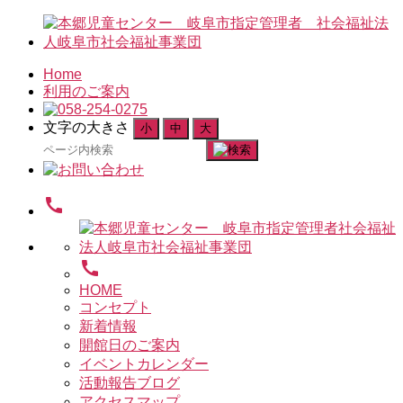
Home
利用のご案内
文字の大きさ
小
中
大
検
索
対
call
象:
call
HOME
コンセプト
新着情報
開館日のご案内
イベントカレンダー
活動報告ブログ
アクセスマップ