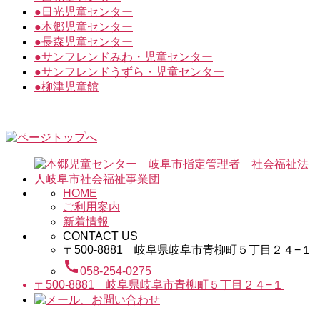
●
日光児童センター
●
本郷児童センター
●
長森児童センター
●
サンフレンドみわ・児童センター
●
サンフレンドうずら・児童センター
●
柳津児童館
HOME
ご利用案内
新着情報
CONTACT US
〒500-8881 岐阜県岐阜市青柳町５丁目２４−１
call
058-254-0275
〒500-8881 岐阜県岐阜市青柳町５丁目２４−１