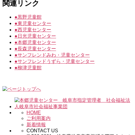
関連リンク
●
黒野児童館
●
東児童センター
●
西児童センター
●
日光児童センター
●
本郷児童センター
●
長森児童センター
●
サンフレンドみわ・児童センター
●
サンフレンドうずら・児童センター
●
柳津児童館
HOME
ご利用案内
新着情報
CONTACT US