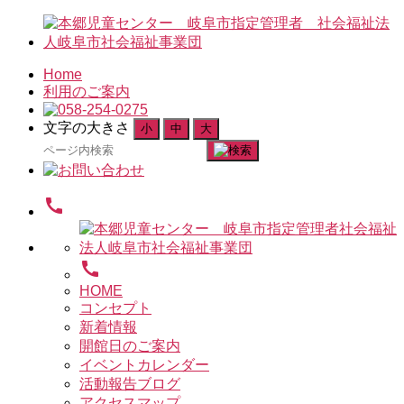
Home
利用のご案内
文字の大きさ
小
中
大
検
索
対
call
象:
call
HOME
コンセプト
新着情報
開館日のご案内
イベントカレンダー
活動報告ブログ
アクセスマップ