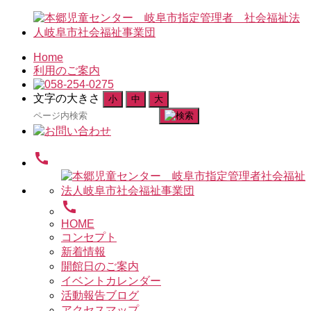
Home
利用のご案内
文字の大きさ
小
中
大
検
索
対
call
象:
call
HOME
コンセプト
新着情報
開館日のご案内
イベントカレンダー
活動報告ブログ
アクセスマップ