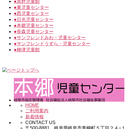
●
黒野児童館
●
東児童センター
●
西児童センター
●
日光児童センター
●
本郷児童センター
●
長森児童センター
●
サンフレンドみわ・児童センター
●
サンフレンドうずら・児童センター
●
柳津児童館
HOME
ご利用案内
新着情報
CONTACT US
〒500-8881 岐阜県岐阜市青柳町５丁目２４−１