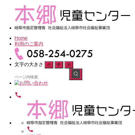
Home
利用のご案内
文字の大きさ
小
中
大
検
索
対
象:
call
call