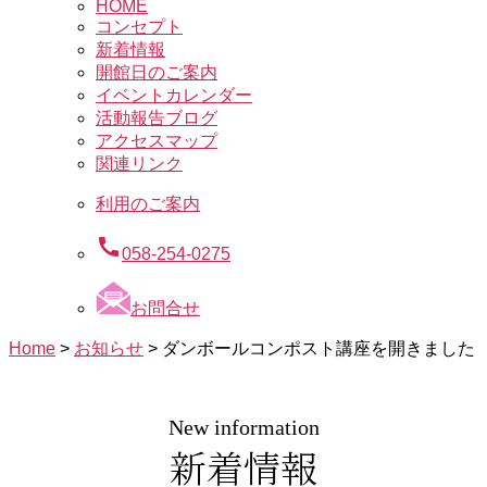
HOME
コンセプト
新着情報
開館日のご案内
イベントカレンダー
活動報告ブログ
アクセスマップ
関連リンク
利用のご案内
call
058-254-0275
お問合せ
Home
>
お知らせ
>
ダンボールコンポスト講座を開きました
New information
新着情報