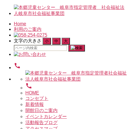
Home
利用のご案内
文字の大きさ
小
中
大
検
索
対
call
象:
call
HOME
コンセプト
新着情報
開館日のご案内
イベントカレンダー
活動報告ブログ
アクセスマップ