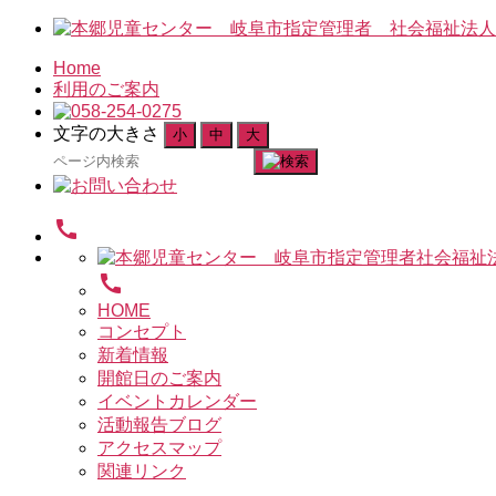
Home
利用のご案内
文字の大きさ
小
中
大
検
索
対
call
象:
call
HOME
コンセプト
新着情報
開館日のご案内
イベントカレンダー
活動報告ブログ
アクセスマップ
関連リンク