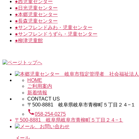
●
西児童センター
●
日光児童センター
●
本郷児童センター
●
長森児童センター
●
サンフレンドみわ・児童センター
●
サンフレンドうずら・児童センター
●
柳津児童館
HOME
ご利用案内
新着情報
CONTACT US
〒500-8881 岐阜県岐阜市青柳町５丁目２４−１
call
058-254-0275
〒500-8881 岐阜県岐阜市青柳町５丁目２４−１
メール