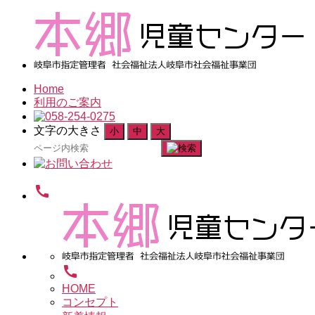
Home
利用のご案内
文字の大きさ
小
中
大
検
索
対
call
象:
call
HOME
コンセプト