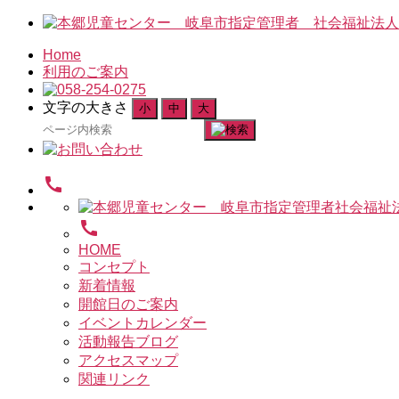
Home
利用のご案内
文字の大きさ
小
中
大
検
索
対
call
象:
call
HOME
コンセプト
新着情報
開館日のご案内
イベントカレンダー
活動報告ブログ
アクセスマップ
関連リンク