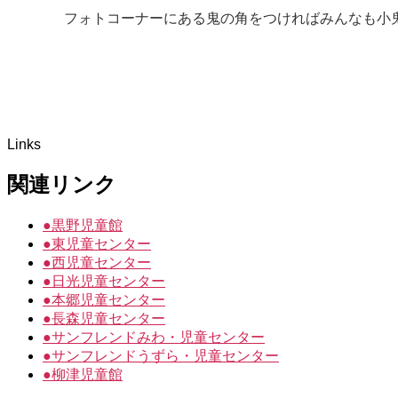
フォトコーナーにある鬼の角をつければみん
Links
関連リンク
●
黒野児童館
●
東児童センター
●
西児童センター
●
日光児童センター
●
本郷児童センター
●
長森児童センター
●
サンフレンドみわ・児童センター
●
サンフレンドうずら・児童センター
●
柳津児童館