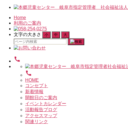
Home
利用のご案内
文字の大きさ
小
中
大
検
索
対
call
象:
call
HOME
コンセプト
新着情報
開館日のご案内
イベントカレンダー
活動報告ブログ
アクセスマップ
関連リンク