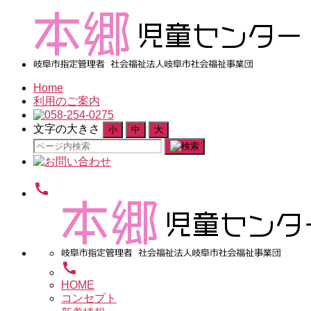
Home
利用のご案内
文字の大きさ
小
中
大
検
索
対
call
象:
call
HOME
コンセプト