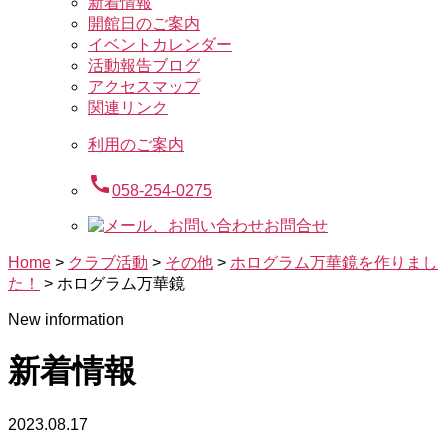
新着情報
開館日のご案内
イベントカレンダー
活動報告ブログ
アクセスマップ
関連リンク
利用のご案内
call
058-254-0275
お問合せ
Home
>
クラブ活動
>
その他
>
ホログラム万華鏡を作りまし
た！
>
ホログラム万華鏡
New information
新着情報
2023.08.17