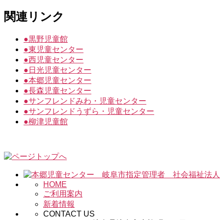
関連リンク
●
黒野児童館
●
東児童センター
●
西児童センター
●
日光児童センター
●
本郷児童センター
●
長森児童センター
●
サンフレンドみわ・児童センター
●
サンフレンドうずら・児童センター
●
柳津児童館
HOME
ご利用案内
新着情報
CONTACT US