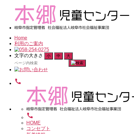
Home
利用のご案内
文字の大きさ
小
中
大
検
索
対
call
象:
call
HOME
コンセプト