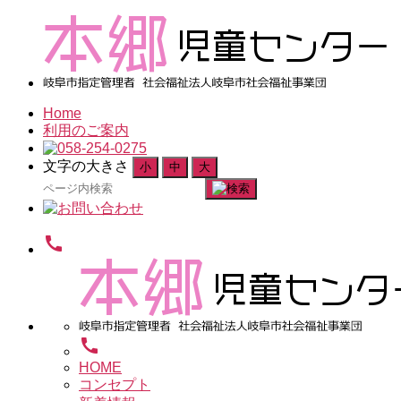
Home
利用のご案内
文字の大きさ
小
中
大
検
索
対
call
象:
call
HOME
コンセプト