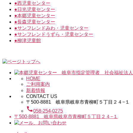
●
西児童センター
●
日光児童センター
●
本郷児童センター
●
長森児童センター
●
サンフレンドみわ・児童センター
●
サンフレンドうずら・児童センター
●
柳津児童館
HOME
ご利用案内
新着情報
CONTACT US
〒500-8881 岐阜県岐阜市青柳町５丁目２４−１
call
058-254-0275
〒500-8881 岐阜県岐阜市青柳町５丁目２４−１