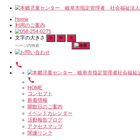
Home
利用のご案内
文字の大きさ
小
中
大
検
索
対
call
象:
call
HOME
コンセプト
新着情報
開館日のご案内
イベントカレンダー
活動報告ブログ
アクセスマップ
関連リンク