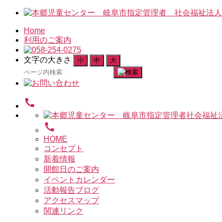
Home
利用のご案内
文字の大きさ
小
中
大
検
索
対
call
象:
call
HOME
コンセプト
新着情報
開館日のご案内
イベントカレンダー
活動報告ブログ
アクセスマップ
関連リンク