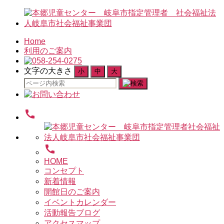
Home
利用のご案内
文字の大きさ
小
中
大
検
索
対
call
象:
call
HOME
コンセプト
新着情報
開館日のご案内
イベントカレンダー
活動報告ブログ
アクセスマップ