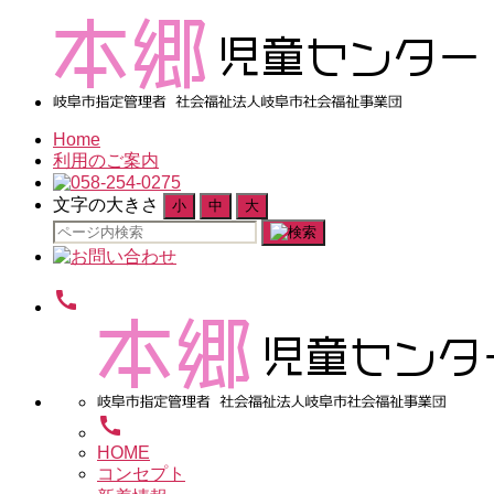
Home
利用のご案内
文字の大きさ
小
中
大
検
索
対
call
象:
call
HOME
コンセプト