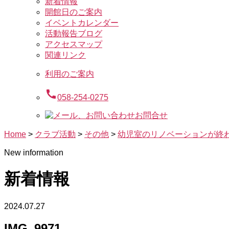
新着情報
開館日のご案内
イベントカレンダー
活動報告ブログ
アクセスマップ
関連リンク
利用のご案内
call
058-254-0275
お問合せ
Home
>
クラブ活動
>
その他
>
幼児室のリノベーションが終
New information
新着情報
2024.07.27
IMG_9971