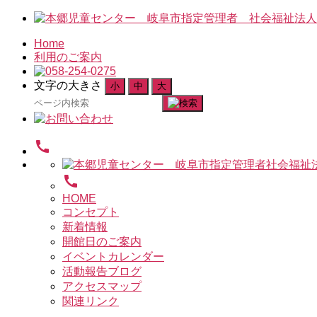
Home
利用のご案内
文字の大きさ
小
中
大
検
索
対
call
象:
call
HOME
コンセプト
新着情報
開館日のご案内
イベントカレンダー
活動報告ブログ
アクセスマップ
関連リンク