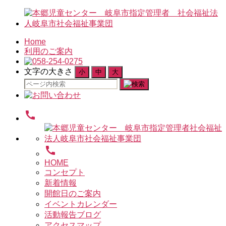
Home
利用のご案内
文字の大きさ
小
中
大
検
索
対
call
象:
call
HOME
コンセプト
新着情報
開館日のご案内
イベントカレンダー
活動報告ブログ
アクセスマップ