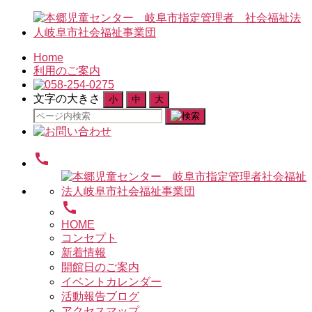
Home
利用のご案内
文字の大きさ
小
中
大
検
索
対
call
象:
call
HOME
コンセプト
新着情報
開館日のご案内
イベントカレンダー
活動報告ブログ
アクセスマップ