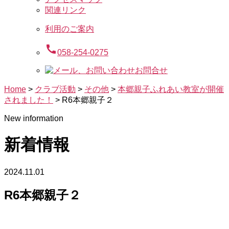
関連リンク
利用のご案内
call
058-254-0275
お問合せ
Home
>
クラブ活動
>
その他
>
本郷親子ふれあい教室が開催
されました！
>
R6本郷親子２
New information
新着情報
2024.11.01
R6本郷親子２