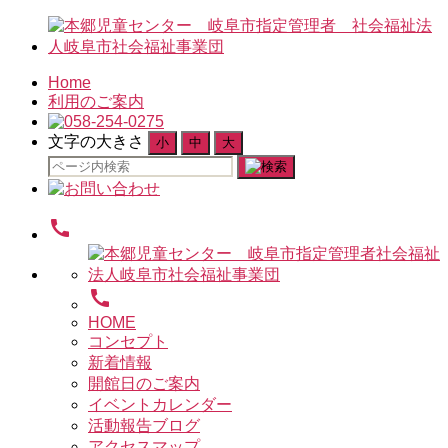
Home
利用のご案内
文字の大きさ
小
中
大
検
索
対
call
象:
call
HOME
コンセプト
新着情報
開館日のご案内
イベントカレンダー
活動報告ブログ
アクセスマップ