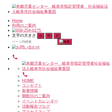
Home
利用のご案内
文字の大きさ
小
中
大
検
索
対
call
象:
call
HOME
コンセプト
新着情報
開館日のご案内
イベントカレンダー
活動報告ブログ
アクセスマップ