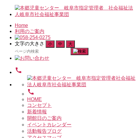
Home
利用のご案内
文字の大きさ
小
中
大
検
索
対
call
象:
call
HOME
コンセプト
新着情報
開館日のご案内
イベントカレンダー
活動報告ブログ
アクセスマップ