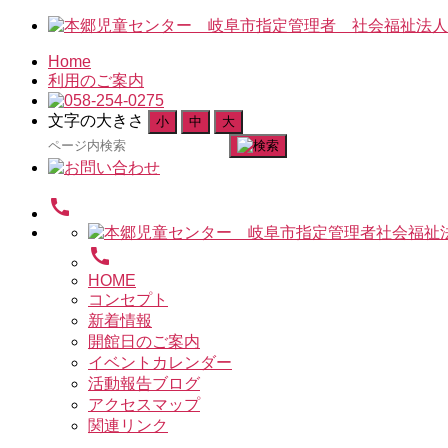
Home
利用のご案内
文字の大きさ
小
中
大
検
索
対
call
象:
call
HOME
コンセプト
新着情報
開館日のご案内
イベントカレンダー
活動報告ブログ
アクセスマップ
関連リンク