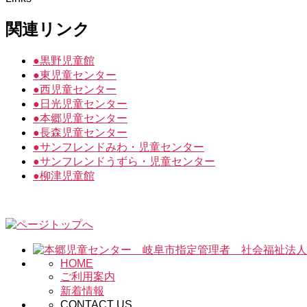
関連リンク
●
黒野児童館
●
東児童センター
●
西児童センター
●
日光児童センター
●
本郷児童センター
●
長森児童センター
●
サンフレンドみわ・児童センター
●
サンフレンドうずら・児童センター
●
柳津児童館
HOME
ご利用案内
新着情報
CONTACT US