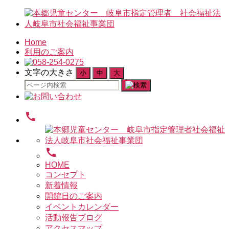
Home
利用のご案内
文字の大きさ
小
中
大
検
索
対
call
象:
call
HOME
コンセプト
新着情報
開館日のご案内
イベントカレンダー
活動報告ブログ
アクセスマップ