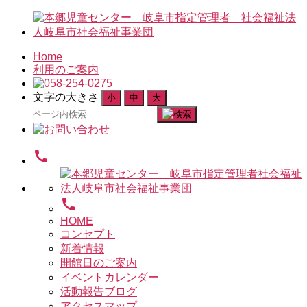
Home
利用のご案内
文字の大きさ
小
中
大
検
索
対
call
象:
call
HOME
コンセプト
新着情報
開館日のご案内
イベントカレンダー
活動報告ブログ
アクセスマップ