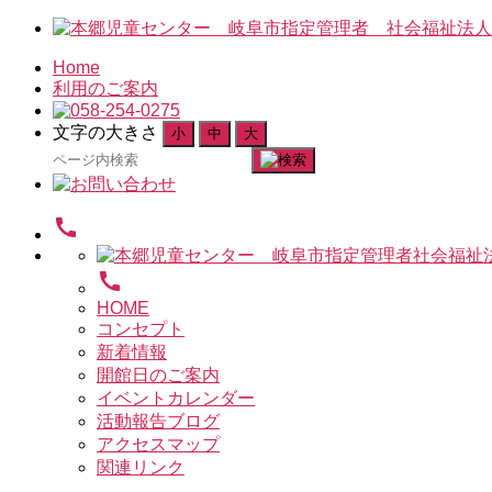
Home
利用のご案内
文字の大きさ
小
中
大
検
索
対
call
象:
call
HOME
コンセプト
新着情報
開館日のご案内
イベントカレンダー
活動報告ブログ
アクセスマップ
関連リンク