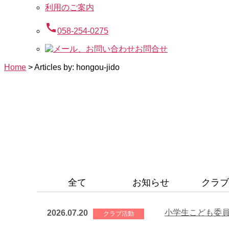
利用のご案内
call
058-254-0275
お問合せ
Home
>
Articles by: hongou-jido
全て
お知らせ
クラブ
小学生こども委
2026.07.20
クラブ活動