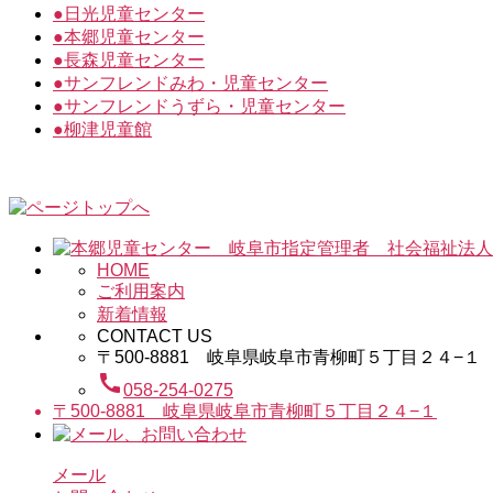
●
日光児童センター
●
本郷児童センター
●
長森児童センター
●
サンフレンドみわ・児童センター
●
サンフレンドうずら・児童センター
●
柳津児童館
HOME
ご利用案内
新着情報
CONTACT US
〒500-8881 岐阜県岐阜市青柳町５丁目２４−１
call
058-254-0275
〒500-8881 岐阜県岐阜市青柳町５丁目２４−１
メール