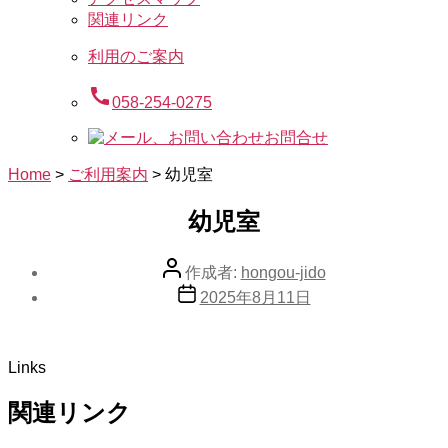
関連リンク
利用のご案内
call
058-254-0275
お問合せ
Home
>
ご利用案内
>
幼児室
幼児室
投
作成者:
hongou-jido
稿
投
2025年8月11日
者
稿
日
Links
関連リンク