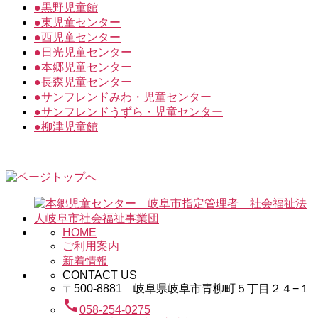
●
黒野児童館
●
東児童センター
●
西児童センター
●
日光児童センター
●
本郷児童センター
●
長森児童センター
●
サンフレンドみわ・児童センター
●
サンフレンドうずら・児童センター
●
柳津児童館
HOME
ご利用案内
新着情報
CONTACT US
〒500-8881 岐阜県岐阜市青柳町５丁目２４−１
call
058-254-0275