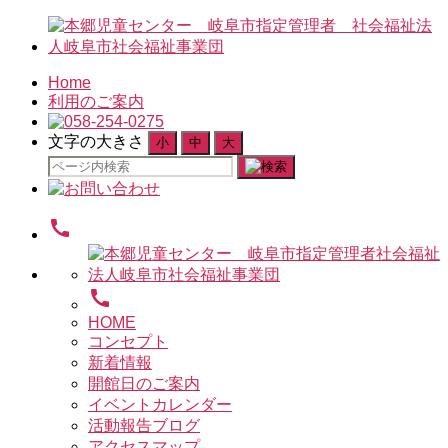
Home
利用のご案内
文字の大きさ
小
中
大
検
索
対
call
象:
call
HOME
コンセプト
新着情報
開館日のご案内
イベントカレンダー
活動報告ブログ
アクセスマップ